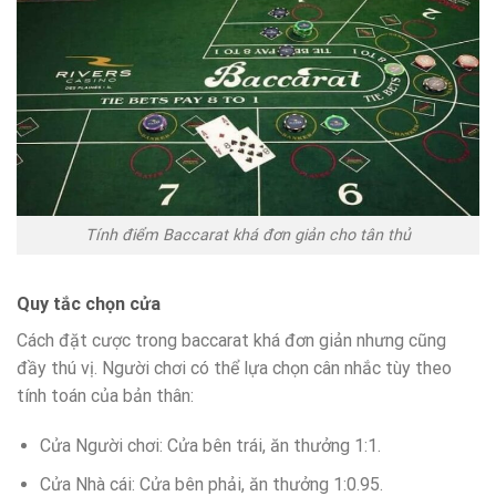
Tính điểm Baccarat khá đơn giản cho tân thủ
Quy tắc chọn cửa
Cách đặt cược trong baccarat khá đơn giản nhưng cũng
đầy thú vị. Người chơi có thể lựa chọn cân nhắc tùy theo
tính toán của bản thân:
Cửa Người chơi: Cửa bên trái, ăn thưởng 1:1.
Cửa Nhà cái: Cửa bên phải, ăn thưởng 1:0.95.