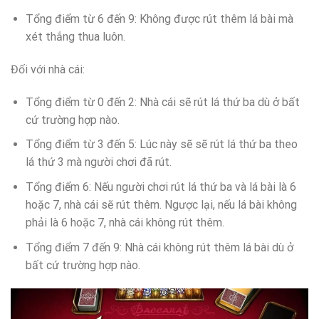
Tổng điểm từ 6 đến 9: Không được rút thêm lá bài mà
xét thắng thua luôn.
Đối với nhà cái:
Tổng điểm từ 0 đến 2: Nhà cái sẽ rút lá thứ ba dù ở bất
cứ trường hợp nào.
Tổng điểm từ 3 đến 5: Lúc này sẽ sẽ rút lá thứ ba theo
lá thứ 3 mà người chơi đã rút.
Tổng điểm 6: Nếu người chơi rút lá thứ ba và lá bài là 6
hoặc 7, nhà cái sẽ rút thêm. Ngược lại, nếu lá bài không
phải là 6 hoặc 7, nhà cái không rút thêm.
Tổng điểm 7 đến 9: Nhà cái không rút thêm lá bài dù ở
bất cứ trường hợp nào.