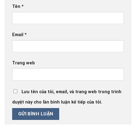
Tên
*
Email
*
Trang web
Lưu tên của tôi, email, và trang web trong trình
duyệt này cho lần bình luận kế tiếp của tôi.