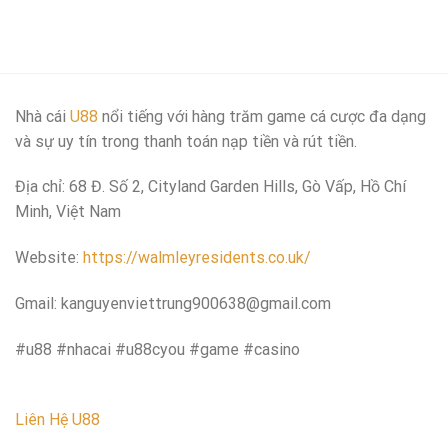
Nhà cái
U88
nổi tiếng với hàng trăm game cá cược đa dạng
và sự uy tín trong thanh toán nạp tiền và rút tiền.
Địa chỉ: 68 Đ. Số 2, Cityland Garden Hills, Gò Vấp, Hồ Chí
Minh, Việt Nam
Website:
https://walmleyresidents.co.uk/
Gmail:
kanguyenviettrung900638@gmail.com
#u88 #nhacai #u88cyou #game #casino
Liên Hệ U88